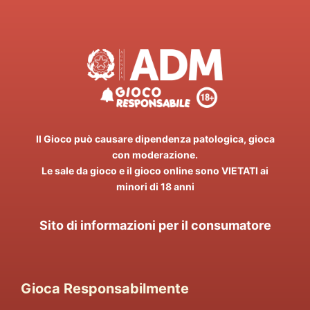
Il Gioco può causare dipendenza patologica, gioca
con moderazione.
Le sale da gioco e il gioco online sono VIETATI ai
minori di 18 anni
Sito di informazioni per il consumatore
Gioca Responsabilmente