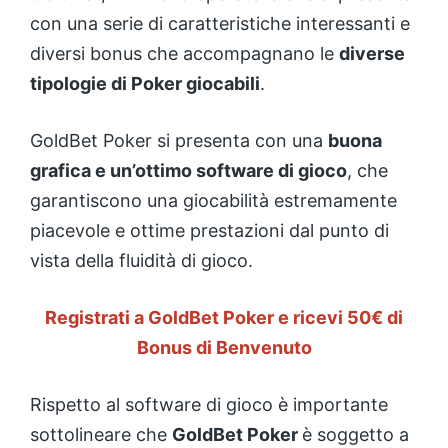
con una serie di caratteristiche interessanti e
diversi bonus che accompagnano le
diverse
tipologie di Poker giocabili
.
GoldBet Poker si presenta con una
buona
grafica e un’ottimo software di gioco
, che
garantiscono una giocabilità estremamente
piacevole e ottime prestazioni dal punto di
vista della fluidità di gioco.
Registrati a GoldBet Poker e ricevi 50€ di
Bonus di Benvenuto
Rispetto al software di gioco è importante
sottolineare che
GoldBet Poker
è soggetto a