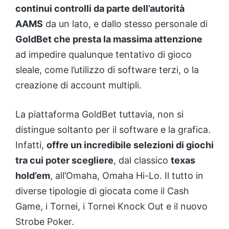
continui controlli da parte dell’autorità
AAMS
da un lato, e dallo stesso personale di
GoldBet che presta la massima attenzione
ad impedire qualunque tentativo di gioco
sleale, come l’utilizzo di software terzi, o la
creazione di account multipli.
La piattaforma GoldBet tuttavia, non si
distingue soltanto per il software e la grafica.
Infatti,
offre un incredibile selezioni di giochi
tra cui poter scegliere
, dal classico
texas
hold’em
, all’Omaha, Omaha Hi-Lo. Il tutto in
diverse tipologie di giocata come il Cash
Game, i Tornei, i Tornei Knock Out e il nuovo
Strobe Poker.