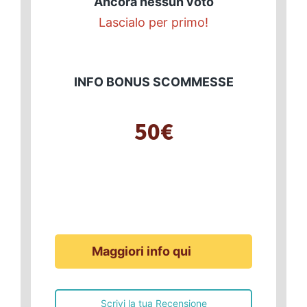
Ancora nessun voto
Lascialo per primo!
INFO BONUS SCOMMESSE
50€
Maggiori info qui
Scrivi la tua Recensione